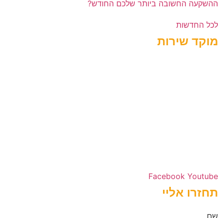
ההשקעה החשובה ביותר שלכם החודש?
לכל החדשות
מוקד שירות
כתובת העירייה:
השמורה 10, נווה פריצקי,
מיקוד: 22522510
מספר טלפון:
077-9967615
מייל: contact@contact.com
שעות פעילות:
ראשון – חמישי 08:00-16:00
Facebook
Youtube
תחזרו אליי
שם