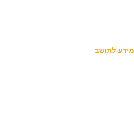
יצירת קשר
תקנון האתר
מדיניות פרטיות
הצהרת נגישות
מידע לתושב
מחלקת תברואה
חינוך ומרכזים קהילתיים
תשלומים אונליין
רישום לגנים וצהרונים
תשלומי מים אונליין
דרושים ומכרזים
יהדות ומסורת