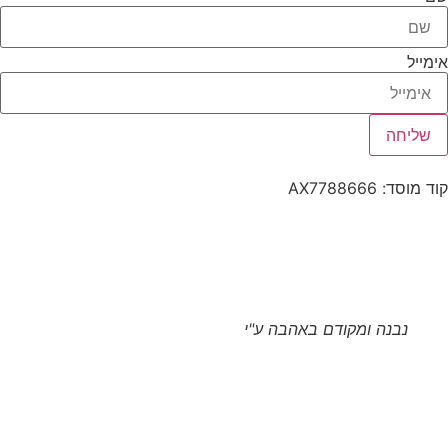
אימייל
שליחה
קוד מוסד: AX7788666
נבנה ומקודם באהבה ע"י