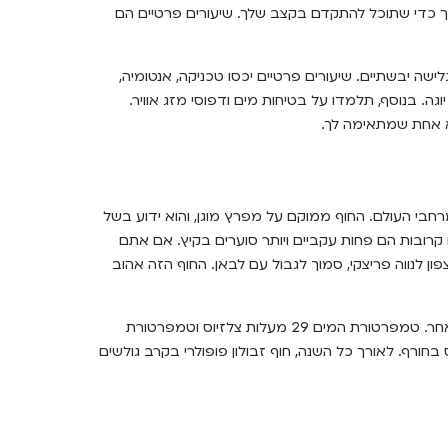
יך כדי שתוכל להתקדם בקצב שלך. שיעורים פרטיים הם
גלישה יבשתיים. שיעורים פרטיים יכסו טכניקה, אנטומיה,
. בנוסף, תלמדו על בטיחות מים ודפוסי מזג אוויר.
א אחת שמתאימה לך.
רחבי העולם. החוף ממוקם על מפרץ מוגן, והוא ידוע בשל
קרובות הם פחות עקביים ויותר סוערים בקיץ. אם אתם
ן לנווה פריצקי, סמוך לגבול עם לבאן. החוף הזה אהוב
המים והחול החמים של זבולון הופכים אותו לאידיאלי לגלישה וספורט מים אחר. טמפרטורת המים 29 מעלות צלזיוס וטמפרטורת
קיץ. טמפרטורת המים יורדת ל-17 מעלות צלזיוס בחורף. לאורך כל השנה, חוף זבולון פופולרי בקרב גולשים