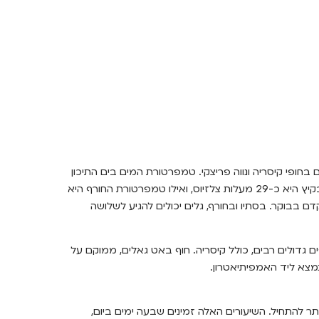
בחופי קיסריה ונווה פריצקי. טמפרטורת המים בים התיכון
הופכת אותו למקום המושלם לגלישה במשך כל השנה. טמפרטורת המים בקיץ היא כ-29 מעלות צלזיוס, ואילו טמפרטורת החורף היא
דם בבוקר. בסתיו ובחורף, גלים יכולים להגיע לשלושה
ם גדולים רבים, כולל קיסריה. חוף באט גאלים, ממוקם על
הנמצא ליד האמפיתיאטרון.
ר להתחיל. השיעורים האלה זמינים שבעה ימים ביום,