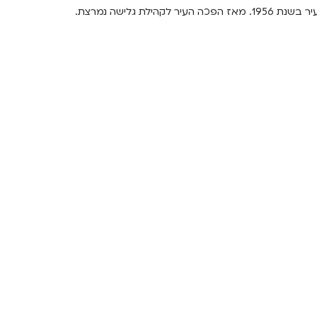
והיא המרכז העיקרי לגלישה בישראל. דוריאן פסקוביץ הציג את הספורט בעיר בשנת 1956. מאז הפכה העיר לקהילת גלישה נמרצת.