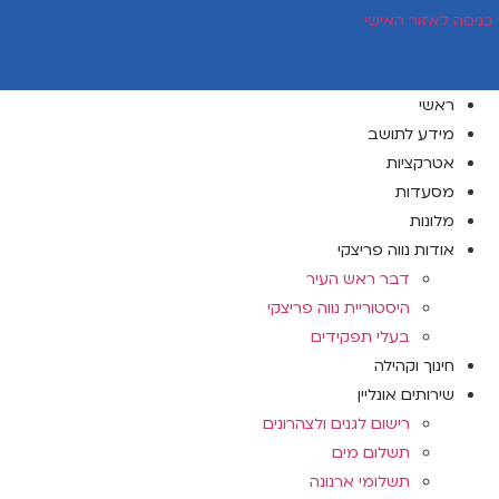
דלג
כניסה לאזור האישי
לתוכן
ראשי
מידע לתושב
אטרקציות
מסעדות
מלונות
אודות נווה פריצקי
דבר ראש העיר
היסטוריית נווה פריצקי
בעלי תפקידים
חינוך וקהילה
שירותים אונליין
רישום לגנים ולצהרונים
תשלום מים
תשלומי ארנונה