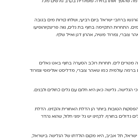
 מה שהופך אותו בחירה פופולרית בקרב גולשים מכל
8 קמ “ש הורגשו ברחבי ישראל ביום רביעי, ושלחו קירות מים בגובה
. התחרות התקיימה בחוף בת גלים, נווה פריצקיוהופיעו
צוברי, נמרוד משיה, אהרון דגן ואייל שלף.
ובה שבעה מטרים לים. תחרות רוכב הסערה בחוף באט גאלים
רמה עולמית כמו שאהר צוברי, מדליסט אולימפי ונמרוד
הגלישה. גלישה כאן היא חלום עם גלים כחולים ולבנים.
פסקות הטובות ביותר הן הדלת האחורית והקזינו. הדלת
גדולים בחורף. לקזינו יש גל ימני חלול, שהוא נהדר
 ישראל, תל אביב, היא מקום הולדתו של הגלישה בישראל,