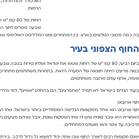
הוא כולל זכות חלולה,
הרמות.
רוחות של 0
שבעה מטרים לתוך המים
בה כמה מטובי הגולשים בארץ. בין המתחרים נמנו המדליסט האולימפי שאהר 
החוף הצפוני בעיר
ביום רביעי, 80 קמ “ש של רוחות שטפו את ישראל ושלחו קירות בג
בנווה פריצקי הייתה תוצאה של הסערה הזאת. בתחרות משתתפים מתחרים ב
משיה, אלוף עולם מרובה משתתפים.
בעוד הגלים בישראל לא תמיד ”מתפרצים”, הם בהחלט ”אפיים”, לפי מדריכי 
חוף ארובוט
חוף ארובוט הוא אחד ממקומות הגלישה הפופולריים ביותר בישראל. שתי הה
האחורית היא שבר שונית שיש לו שתי הפסקות שונות, אבל שניהם מציעים גלים 
לרכיבה על צינור והוא מושלם למתחילים.
ישנם מקומות רבים לאורך החוף שבו אתה יכול למצוא גל גדול לרכב. בירת