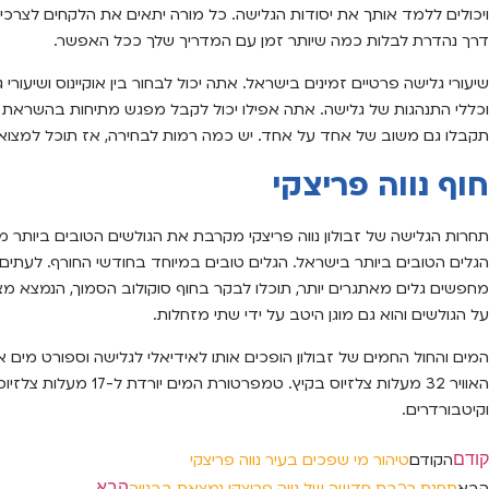
ויכולים ללמד אותך את יסודות הגלישה. כל מורה יתאים את הלקחים לצרכ
דרך נהדרת לבלות כמה שיותר זמן עם המדריך שלך ככל האפשר.
שיעורי גלישה פרטיים זמינים בישראל. אתה יכול לבחור בין אוקיינוס ושיעורי 
וכללי התנהגות של גלישה. אתה אפילו יכול לקבל מפגש מתיחות בהשראת יוגה
תקבלו גם משוב של אחד על אחד. יש כמה רמות לבחירה, אז תוכל למצו
חוף נווה פריצקי
תחרות הגלישה של זבולון נווה פריצקי מקרבת את הגולשים הטובים ביותר מ
הגלים הטובים ביותר בישראל. הגלים טובים במיוחד בחודשי החורף. לעתים 
מחפשים גלים מאתגרים יותר, תוכלו לבקר בחוף סוקולוב הסמוך, הנמצא מצפו
על הגולשים והוא גם מוגן היטב על ידי שתי מזחלות.
האוויר 32 מעלות צלזיוס ב
וקיטבורדרים.
קודם
הקודם
טיהור מי שפכים בעיר נווה פריצקי
הבא
הבא
תחנת רכבת חדשה של נווה פריצקי נמצאת בבנייה