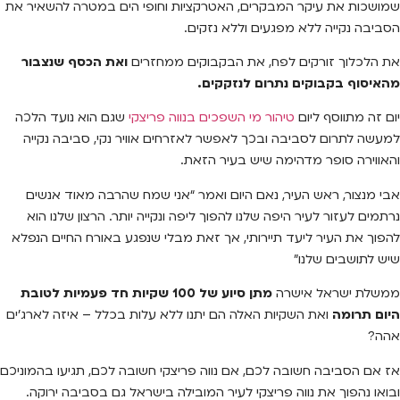
שמושכות את עיקר המבקרים, האטרקציות וחופי הים במטרה להשאיר את
הסביבה נקייה ללא מפגעים וללא נזקים.
את הלכלוך זורקים לפח, את הבקבוקים ממחזרים
ואת הכסף שנצבור
מהאיסוף בקבוקים נתרום לנזקקים.
יום זה מתווסף ליום
טיהור מי השפכים בנווה פריצקי
שגם הוא נועד הלכה
למעשה לתרום לסביבה ובכך לאפשר לאזרחים אוויר נקי, סביבה נקייה
והאווירה סופר מדהימה שיש בעיר הזאת.
אבי מנצור, ראש העיר, נאם היום ואמר “אני שמח שהרבה מאוד אנשים
נרתמים לעזור לעיר היפה שלנו להפוך ליפה ונקייה יותר. הרצון שלנו הוא
להפוך את העיר ליעד תיירותי, אך זאת מבלי שנפגע באורח החיים הנפלא
שיש לתושבים שלנו”
ממשלת ישראל אישרה
מתן סיוע של 100 שקיות חד פעמיות לטובת
היום תרומה
ואת השקיות האלה הם יתנו ללא עלות בכלל – איזה לארג’ים
אהה?
אז אם הסביבה חשובה לכם, אם נווה פריצקי חשובה לכם, תגיעו בהמוניכם
ובואו נהפוך את נווה פריצקי לעיר המובילה בישראל גם בסביבה ירוקה.