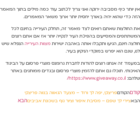
אין יותר כיף מסביבה ירוקה ואני צריך לכתוב עוד כמה מילים בתוך המאמר
הזה כדי שהוא יהיה באורך יחסית יותר ארוך משאר המאמרים.
את החולצות שאתם רואים לצד מאמר זה, תחלק העירייה בחינם לכל
המשתתפים והמסייעים בהפיכת העיר לנקייה יותר אז אם אתם רוצים
חולצה חינם, הגיעו ותקבלו אותה באהבה ישירות
מצוות העירייה
הנפלא שיש
לנו, שגם הוא יפרש במוקדי הניקיון בעיר.
במעמד זה אנחנו רוצים להודות לחברת גרומנס מוצרי פרסום על הביגוד
האיכותי. תוכלו גם אתם להזמין מוצרי פרסום ובגדים ממותגים באתר
שלהם:
https://www.giveaway.co.il/
קודם
הקודם
פריצקי, יפה לך ורוד – מצעד הגאווה בנווה פריצקי
הבא
הבא
ציירי לך שפם – מסיבת איפור וציור גוף בשכונת אביבים