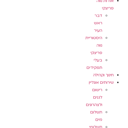
אודות נווה
פריצקי
דבר
ראש
העיר
היסטוריית
נווה
פריצקי
בעלי
תפקידים
חינוך וקהילה
שירותים אונליין
רישום
לגנים
ולצהרונים
תשלום
מים
תשלומי