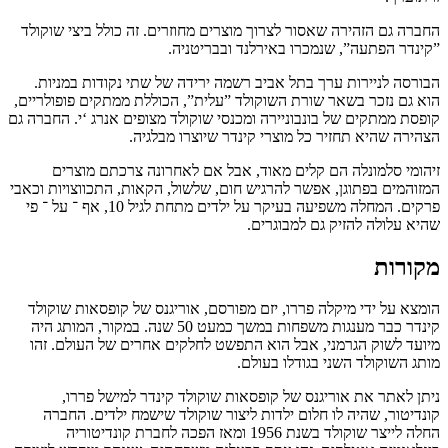
החברה גם הזהירה שאסור לצרוך מוצרים מחוזרים. זה כולל ביצי שוקולד
”קינדר הפתעה”, שנמכרו באירלנד ובבריטניה.
הבורסה לניירות ערך בתל אביב רשמה ירידה של שתי נקודות במניות.
הוא גם נזכר בשאר שורת השוקולד ”עלית”, הכוללת ממתקים פופולריים,
קופסת ממתקים של בונבוניירה ומכנסי שוקולד מצופים אנרג ‘י. החברה גם
הצהירה שהיא תחזיר כל מוצרי קינדר שיוצרו מבלגיה.
זיהומי סלמונלה הם קלים מאוד, אבל אם לאחרונה צרכתם מוצרים
המזוהמים בפתוגן, אפשר להרגיש חום, שלשול, הקאות, התכווצויות וכאבי
פרקים. המחלה משפיעה בעיקר על ילדים מתחת לגיל 10, אף ־ על ־ פי
שהיא עלולה להזיק גם למבוגרים.
מקורות
הומצא על ידי מיקלה פררו, יזם מפורסם, אוריגנס של קופסאות שוקולד
קינדר כבר מענגות משפחות במשך כמעט 50 שנה. במקור, המותג היה
מיועד לשוק הגרמני, אבל הוא התפשט לחלקים אחרים של העולם. זהו
מותג השוקולד השני בגודלו בעולם.
ניתן לאתר את אוריגנס של קופסאות שוקולד קינדר למישל פררו,
קונדיטור, שהיה לו חלום ילדות ליצור שוקולד שישמח ילדים. החברה
החלה לייצר שוקולד בשנת 1956 ומאז הפכה לחברת קונדיטוריה