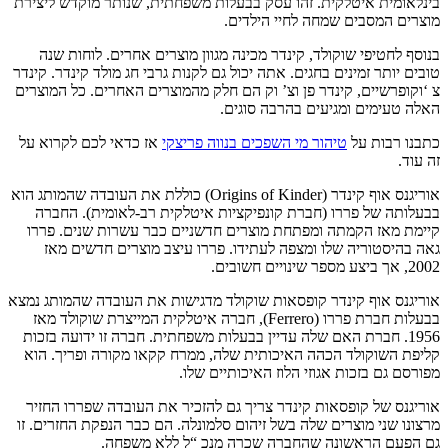
בינלאומית איטלקית. זהו עסק בבעלות משפחתית, שנותר מוקדש ליצירת
מוצרים המסבים שמחה לחיי הילדים.
בנוסף לחטיפי שוקולד, קינדר מכינה מגוון מוצרים אחרים. לוחות שנה
טובים יותר זמינים בחגים. אתה יכול גם לקנות גרבי חג מולד קינדר. קינדר
צ ‘וקופרשיים, קינדר פן וצ’ וק הם חלק מהמוצרים האחרים. כל המוצרים
האלה טעימים ומגיעים בהרבה סוגים.
כתבנו רבות על
טיהור מי השפכים בנווה פריצקי
אז כדאי לכם לקרוא על
זה עוד.
אוריגנס אוף קינדר (Origins of Kinder) כוללת את העובדה שהמותג הוא
בבעלותה של פררו (חברת קונפיקציות איטלקית רב-לאומית). החברה
קיימת מאז הקמתה ומפתחת מוצרים חדשניים כבר עשרות שנים. פררו
גאה בהיסטוריה שלו ומצפה לעתידו. פררו עיצב מוצרים חדשים מאז
2002, אך ביצע מספר שינויים חשובים.
אוריגנס אוף קינדר קופסאות שוקולד מדגישות את העובדה שהמותג נמצא
בבעלות חברת פררו (Ferrero), חברה איטלקית המייצרת שוקולד מאז
1956. חברת האם שלה עדיין בבעלות משפחתית. חברה זו ידועה בזכות
קליפת השוקולד הכהה האיכותית שלה, ממרח קקאו מקורה ופריך. הוא
מפורסם גם בזכות אגוזי הלוז האיכותיים שלו.
אוריגנס של קופסאות קינדר צריך גם להזכיר את העובדה שפררו החזיר
מרצונו שני מוצרים שלה בשל זיהום סלמונלה. הם כבר הנפקת החזרים. זו
גם הפעם הראשונה שהחברה שכרה מנכ “ל ללא משפחה.