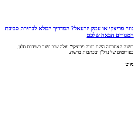
נווה פריצקי או עמק יזרעאל? המדריך המלא לבחירת סביבת
המגורים הבאה שלכם
בשנה האחרונה השם “נווה פריצקי” עולה שוב ושוב בשיחות סלון,
בפורומים של נדל”ן ובכתבות ברשת.
ניווט
אטרקציות
מסעדות
מלונות
אודות נווה פריצקי
מפת אתר
יצירת קשר