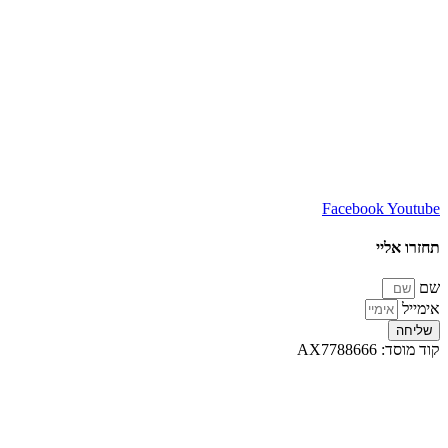
כתובת העירייה:
השמורה 10, נווה פריצקי,
מיקוד: 22522510
מספר טלפון:
077-9967615
מייל: contact@contact.com
שעות פעילות:
ראשון – חמישי 08:00-16:00
Facebook
Youtube
תחזרו אליי
שם
אימייל
שליחה
קוד מוסד: AX7788666