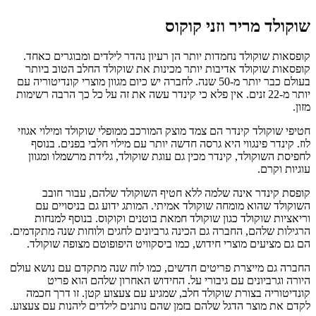
שוקולד מריר וזני קוקוס
קופסאות שוקולד נחמדות יותר הן רעיון נהדר לילדים ומבוגרים כאחד.
קופסאות שוקולד אדיבות יותר מכינות את שוקולד החלב הטוב ביותר
בעולם כבר יותר מ-50 שנה. לחברה יש כיום מגוון מוצרי קונדיטוריה עם
יותר מ-22 זנים. אין פלא כי קינדר עשה את זה על כל כך הרבה רשימות
מזון.
חטיפי שוקולד קינדר הם צמד מוצק המורכב ממופלי שוקולד ומילוי אגוזי
לוז. קינדר פינגווי היא גרסה חדשה יותר עם מילוי חלבי בפנים. בנוסף
לחפיסת השוקולד, קינדר מכין גם עוגת שוקולד, גלידת מרשמלו ומגוון
עוגיות וקרם.
קופסת קינדר אינה שלמה ללא חטיף השוקולד שלהם, עבור חובב
השוקולד שהוא מומחה שוקולד אמיתי. המותג ידוע גם בניסויים עם
וריאציות שוקולד כגון שוקולד חמאת בוטנים וקוקוס. בנוסף למנחות
הרגילות שלהם, החברה גם הכינה גרביונים לחגים ולוחות שנה מתקדמים.
הם גם מציעים מוצרי חידוש, כמו ביסקוויט היפופוטם מצופה שוקולד.
החברה גם מייצרת פריטים חדשים, כמו לוח שנה מתקדם עם נושא עולם
היורה וגרביונים עם גיבורי על. החידוש האחרון שלהם הוא פריט
קונדיטוריה בצורת שוקולד חלב, שמגיע עם צעצוע קטן. זו דרך חכמה
לקדם את מוצר הדגל שלהם בזמן שהם נותנים לילדים ליהנות עם צעצוע.