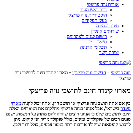
אודות נווה פריצקי
דבר ראש העיר
היסטוריית נווה פריצקי
בעלי תפקידים
חינוך וקהילה
שירותים אונליין
רישום לגנים ולצהרונים
תשלום מים
תשלומי ארנונה
יצירת קשר
נווה פריצקי
»
חדשות נווה פריצקי
»
מארזי קינדר חינם לתושבי נווה
פריצקי
מארזי קינדר חינם לתושבי נווה פריצקי
בין אם אתה תושב נווה פריצקי או תושב חוץ, אתה יכול לקנות
מארזי
קינדר
בישראל, אבל אנחנו בנווה פריצקי מחלקים את המארזים האלה
חינם לתושבים שלנו כי אנחנו רוצים שיהיה להם מתוק על הנשמה. ישנם
סוגים רבים של שוקולדים זמינים, כולל שוקולד מריר וזני קוקוס. ניתן
לרכוש קופסאות שוקולד אדיבות יותר במגוון צבעים, כולל ורוד ולבן.