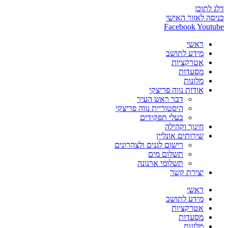
דלג לתוכן
כניסה לאזור האישי
Facebook
Youtube
ראשי
מידע לתושב
אטרקציות
מסעדות
מלונות
אודות נווה פריצקי
דבר ראש העיר
היסטוריית נווה פריצקי
בעלי תפקידים
חינוך וקהילה
שירותים אונליין
רישום לגנים ולצהרונים
תשלום מים
תשלומי ארנונה
יצירת קשר
ראשי
מידע לתושב
אטרקציות
מסעדות
מלונות