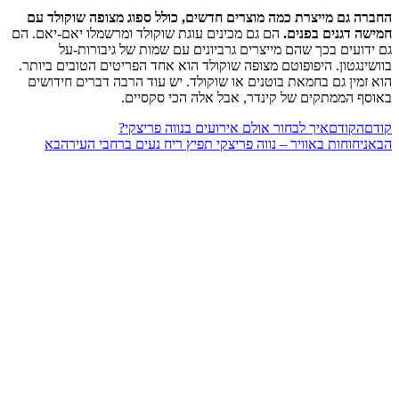
החברה גם מייצרת כמה מוצרים חדשים, כולל ספוג מצופה שוקולד עם
חמישה דגנים בפנים.
הם גם מכינים עוגת שוקולד ומרשמלו יאם-יאם. הם
גם ידועים בכך שהם מייצרים גרביונים עם שמות של גיבורות-על
בוושינגטון. היפופוטם מצופה שוקולד הוא אחד הפריטים הטובים ביותר.
הוא זמין גם בחמאת בוטנים או שוקולד. יש עוד הרבה דברים חידושים
באוסף הממתקים של קינדר, אבל אלה הכי סקסיים.
קודם
הקודם
איך לבחור אולם אירועים בנווה פריצקי?
הבא
ניחוחות באוויר – נווה פריצקי תפיץ ריח נעים ברחבי העיר
הבא