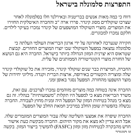
התפרצות סלמונלה בישראל
דווח כי כמה מאות אנשים בבריטניה ובאירלנד חלו בסלמונלה לאחר
שצרכו שוקולדים מסוג קינדר. פררו ארה “ב והחברה האיטלקית החזירו
את המוצרים. מוצרי השוקולד המושפעים של קינדר נמכרו בעיקר לילדים.
חלקם נמכרו למבוגרים.
חקירה שנערכה לאחרונה על ידי ארגון הבריאות העולמי העלתה כי
סלמונלה נמצאה במפעל השוקולד שבו יוצרו המוצרים החוזרים. קבוצת
שטראוס היא יצרנית המזון הגדולה ביותר בישראל. החברה היא גם הנושא
של החזרת מוצרי הקונדיטוריה הממותגים של עלית.
החברה, המייצרת כבר שנים שוקולד קינדר, מזכירה את כל שוקולדי קינדר
שלה ומוצריה הקשורים באירופה, ארצות הברית וקנדה. מיליוני יחידות של
מוצר הושפעו מהחזרה. המפעל נסגר באופן זמני.
החברה אינה בטוחה כמה מוצרים מזוהמים נמכרו לצרכנים. עם זאת,
משרד הבריאות מצא כי למפעל היו תקלות ”משמעותיות” בנהליו. זה גם
מצא כי מנהל בטיחות המזון של המפעל היה זמנית מחוץ לעבודה. החברה
נכשלה בהפשרת שומן החלב במרכיב חמאת החלב של המפעל.
החברה שיפרה את אמצעי השליטה שלה עבור המוצרים המוגמרים שלה.
אבל הוא עדיין לא מצא את מקור הזיהום. החברה מבקשת כעת אישור
חדש מהבקרה לבטיחות מזון ומזון (FASFC) להמשיך בייצור המזון. בקשה
זו תוערך.