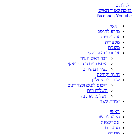
דלג לתוכן
כניסה לאזור האישי
Facebook
Youtube
ראשי
מידע לתושב
אטרקציות
מסעדות
מלונות
אודות נווה פריצקי
דבר ראש העיר
היסטוריית נווה פריצקי
בעלי תפקידים
חינוך וקהילה
שירותים אונליין
רישום לגנים ולצהרונים
תשלום מים
תשלומי ארנונה
יצירת קשר
ראשי
מידע לתושב
אטרקציות
מסעדות
מלונות