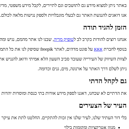
באתר ניתן למצוא מידע גם לתושבים וגם לתיירים, לקבל מידע משפטי, מדיני, 
אנו דואגים להנגשת האתר גם לבעלי מוגבלויות ולספק נגישות מלאה לכולם.
הזמן להגיד תודה
אנחנו רוצים להודות בקרב לב ל
טופיק מדיה
, שבנו לנו אתר מהמם, נגיש ומ
בנוסף לחברת
אאא
על פונט מדהים, לאתר freepik שסיפק לנו את כל התמונות כי תכלס, אין לנו בכלל תמונות אמיתיות.
לצוות השיווק של העירייה שעובד סביב השעון הלא אמיתי ודואג להנגיש את
ניתן לשלם דרך האתר על ארנונה, מים, גנים וכדומה.
גם לקהל הדתי
את הדתיים לא שכחנו, דאגנו לספק מידע אודות בתי כנסת ומוסדות יהדות 
העיר של הצעירים
בלי דור העתיד שלנו, לעיר שלנו אין זכות להתקיים. החלטנו לתת את עיקר ה
מגוון אטרקציות ומקומות בילוי