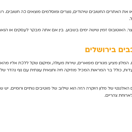
יבוסית נוחה. אתם תראו את האתרים החשובים שיהודים, נוצרים ומוסלמים מוצאים כה חש
.
 האוטובוס זמין שישה ימים בשבוע. בין אם אתה מבקר לעסקים או הנאה,
 ומוסמך על ידי כל המלונות 5 כוכבים בירושלים. המלון מציע מגורים מפוארים, שירות מעולה, ומיקום שקל 
ת, כולל בר המראות המכיל מוזיקה חיה וחצאית עונתית עם נוף נהדר של 
ם האלגנטי של מלון היוקרה הזה הוא שילוב של מוטיבים גותיים ורומיים. יש
ארוחת צהריים.