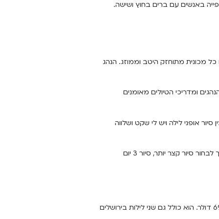
צפייה באנשים עם ברים בחוץ ושישה.
. פנים כל מכונית מתוחזק היטב וממוזג. הנהג
נהגים ומדריכי הטיולים מאומנים
סיור אופני לילה ויש לי שקט ושלווה
ORMAX מציע חבילות סיור מגוונות לכל סוגי הטיולים. ביניהם סיור מורשת יהודי 10, סיור יהודי מסורתי המציע חוויה תרבותית מקיפה. לחלופין, באפשרותך לבחור סיור קצר יותר, סיור 3 יום
אורמקס מציעה שירותי תחבורה פרטיים משדות התעופה בן גוריון ו-TIV. שדות התעופה ממוקמים כ-32 ק “מ מהעיר. הנסיעה אורכת 30 דקות ועולה 69 דולר. הוא כולל גם שני לילות בירושלים