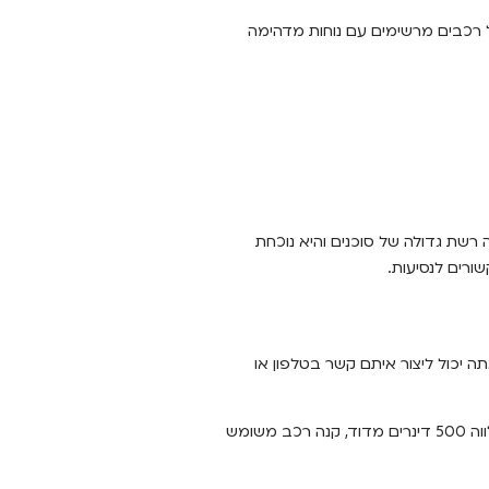
 רכבים מרשימים עם נוחות מדהימה
רשת גדולה של סוכנים והיא נוכחת
ורים לנסיעות.
אתה יכול ליצור איתם קשר בטלפון או
נעים טרזי ייסד את סוכנות התיירות העולמית בשנת 1960. הוא היה מנהיג מקהלת קתדרלת סנט ג ‘ייקוב ונדהם לגלות שרוב הסיורים היו מסחריים. הוא לווה 500 דינרים מדוד, קנה רכב משומש