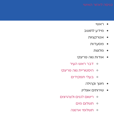
דלג
כניסה לאזור האישי
לתוכן
ראשי
מידע לתושב
אטרקציות
מסעדות
מלונות
אודות נווה פריצקי
דבר ראש העיר
היסטוריית נווה פריצקי
בעלי תפקידים
חינוך וקהילה
שירותים אונליין
רישום לגנים ולצהרונים
תשלום מים
תשלומי ארנונה