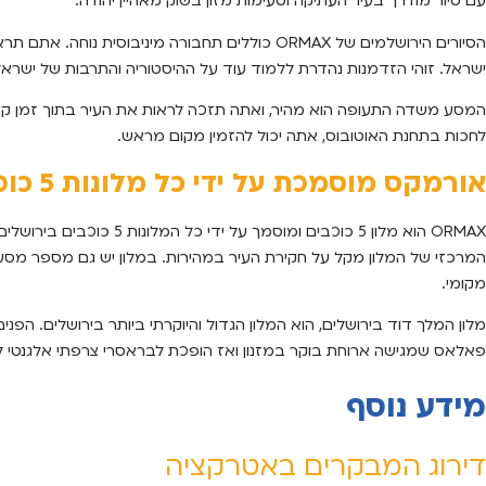
עם סיור מודרך בעיר העתיקה וטעימות מזון בשוק מאהיין יהודה.
הסיורים הירושלמים של ORMAX כוללים תחבורה מינ
ישראל. זוהי הזדמנות נהדרת ללמוד עוד על ההיסטוריה והתרבות של ישראל
המסע משדה התעופה הוא מהיר, ואתה תזכה לראות את העיר בתוך זמן קצר.
לחכות בתחנת האוטובוס, אתה יכול להזמין מקום מראש.
אורמקס מוסמכת על ידי כל מלונות 5 כוכבים בירושלים
ORMAX הוא מלון 5 כוכבים
המרכזי של המלון מקל על חקירת העיר במהירות. במלון יש גם מספר מסעדו
מקומי.
מלון המלך דוד בירושלים, הוא המלון הגדול והיוקרתי ביותר בירושלים. הפני
פאלאס שמגישה ארוחת בוקר במזנון ואז הופכת לבראסרי צרפתי אלגנטי ל
מידע נוסף
דירוג המבקרים באטרקציה