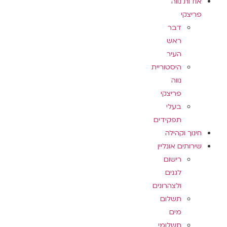
אודות נווה
פריצקי
דבר
ראש
העיר
היסטוריית
נווה
פריצקי
בעלי
תפקידים
חינוך וקהילה
שירותים אונליין
רישום
לגנים
ולצהרונים
תשלום
מים
תשלומי