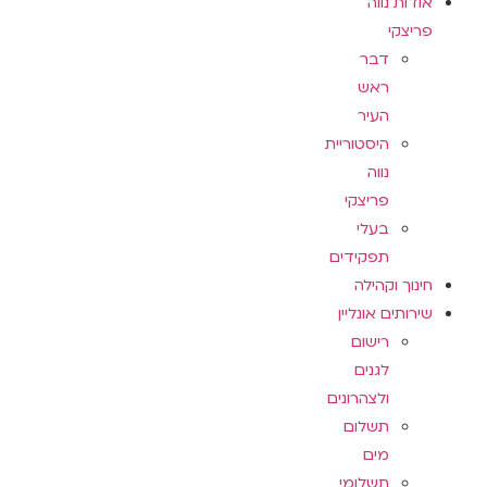
אודות נווה
פריצקי
דבר
ראש
העיר
היסטוריית
נווה
פריצקי
בעלי
תפקידים
חינוך וקהילה
שירותים אונליין
רישום
לגנים
ולצהרונים
תשלום
מים
תשלומי