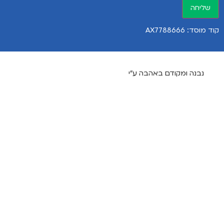
שליחה
קוד מוסד: AX7788666
נבנה ומקודם באהבה ע"י