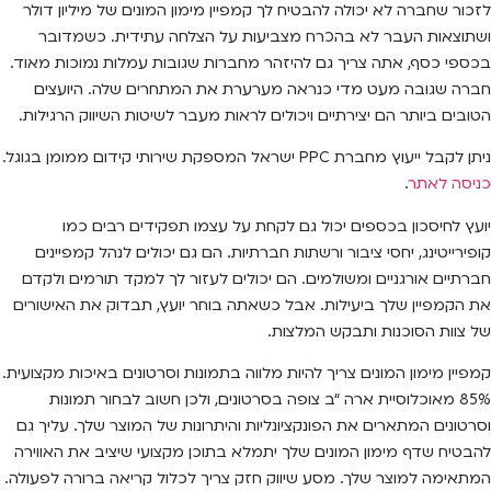
לזכור שחברה לא יכולה להבטיח לך קמפיין מימון המונים של מיליון דולר
ושתוצאות העבר לא בהכרח מצביעות על הצלחה עתידית. כשמדובר
בכספי כסף, אתה צריך גם להיזהר מחברות שגובות עמלות נמוכות מאוד.
חברה שגובה מעט מדי כנראה מערערת את המתחרים שלה. היועצים
הטובים ביותר הם יצירתיים ויכולים לראות מעבר לשיטות השיווק הרגילות.
ניתן לקבל ייעוץ מחברת PPC ישראל המספקת שירותי קידום ממומן בגוגל.
כניסה לאתר
.
יועץ לחיסכון בכספים יכול גם לקחת על עצמו תפקידים רבים כמו
קופירייטינג, יחסי ציבור ורשתות חברתיות. הם גם יכולים לנהל קמפיינים
חברתיים אורגניים ומשולמים. הם יכולים לעזור לך למקד תורמים ולקדם
את הקמפיין שלך ביעילות. אבל כשאתה בוחר יועץ, תבדוק את האישורים
של צוות הסוכנות ותבקש המלצות.
קמפיין מימון המונים צריך להיות מלווה בתמונות וסרטונים באיכות מקצועית.
85% מאוכלוסיית ארה “ב צופה בסרטונים, ולכן חשוב לבחור תמונות
וסרטונים המתארים את הפונקציונליות והיתרונות של המוצר שלך. עליך גם
להבטיח שדף מימון המונים שלך יתמלא בתוכן מקצועי שיציב את האווירה
המתאימה למוצר שלך. מסע שיווק חזק צריך לכלול קריאה ברורה לפעולה.