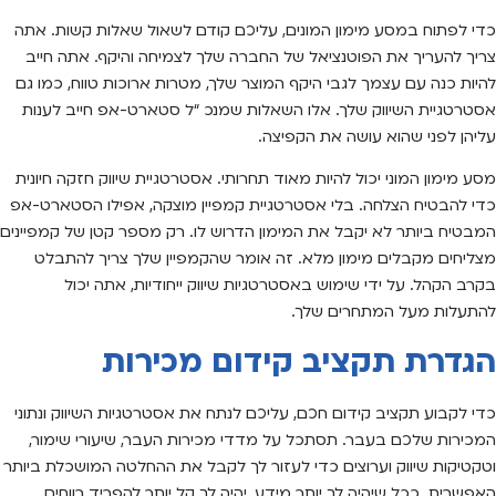
כדי לפתוח במסע מימון המונים, עליכם קודם לשאול שאלות קשות. אתה
צריך להעריך את הפוטנציאל של החברה שלך לצמיחה והיקף. אתה חייב
להיות כנה עם עצמך לגבי היקף המוצר שלך, מטרות ארוכות טווח, כמו גם
אסטרטגיית השיווק שלך. אלו השאלות שמנכ “ל סטארט-אפ חייב לענות
עליהן לפני שהוא עושה את הקפיצה.
מסע מימון המוני יכול להיות מאוד תחרותי. אסטרטגיית שיווק חזקה חיונית
כדי להבטיח הצלחה. בלי אסטרטגיית קמפיין מוצקה, אפילו הסטארט-אפ
המבטיח ביותר לא יקבל את המימון הדרוש לו. רק מספר קטן של קמפיינים
מצליחים מקבלים מימון מלא. זה אומר שהקמפיין שלך צריך להתבלט
בקרב הקהל. על ידי שימוש באסטרטגיות שיווק ייחודיות, אתה יכול
להתעלות מעל המתחרים שלך.
הגדרת תקציב קידום מכירות
כדי לקבוע תקציב קידום חכם, עליכם לנתח את אסטרטגיות השיווק ונתוני
המכירות שלכם בעבר. תסתכל על מדדי מכירות העבר, שיעורי שימור,
וטקטיקות שיווק וערוצים כדי לעזור לך לקבל את ההחלטה המושכלת ביותר
האפשרית. ככל שיהיה לך יותר מידע, יהיה לך קל יותר להפריד רווחים