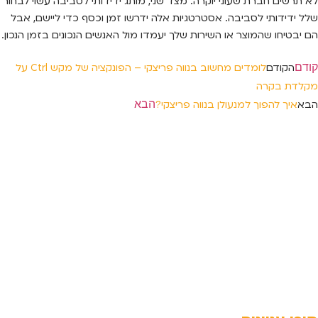
לא תרשים חברת שעוני יוקרה. מצד שני, מותג ידידותי לסביבה עשוי לבחור
שלל ידידותי לסביבה. אסטרטגיות אלה ידרשו זמן וכסף כדי ליישם, אבל
הם יבטיחו שהמוצר או השירות שלך יעמדו מול האנשים הנכונים בזמן הנכון.
קודם
הקודם
לומדים מחשוב בנווה פריצקי – הפונקציה של מקש Ctrl על
מקלדת בקרה
הבא
הבא
איך להפוך למנעולן בנווה פריצקי?