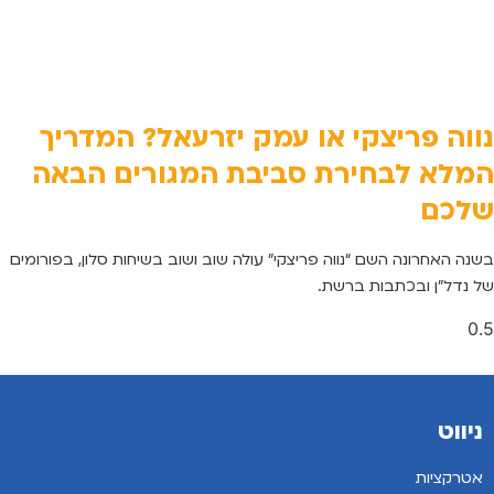
נווה פריצקי או עמק יזרעאל? המדריך
המלא לבחירת סביבת המגורים הבאה
שלכם
בשנה האחרונה השם “נווה פריצקי” עולה שוב ושוב בשיחות סלון, בפורומים
של נדל”ן ובכתבות ברשת.
ניווט
אטרקציות