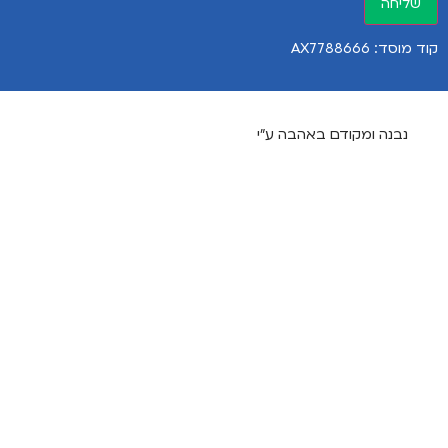
שליחה
קוד מוסד: AX7788666
נבנה ומקודם באהבה ע"י