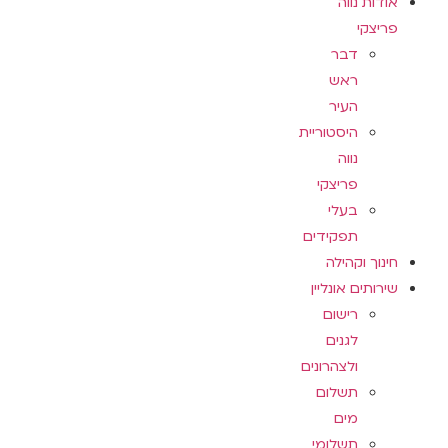
אודות נווה
פריצקי
דבר
ראש
העיר
היסטוריית
נווה
פריצקי
בעלי
תפקידים
חינוך וקהילה
שירותים אונליין
רישום
לגנים
ולצהרונים
תשלום
מים
תשלומי