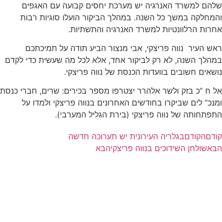
שלהם למשרד האנרגיה יש מערכת יחסים קבועה עם האגפים
והמחלקה במשך כל השנה. במהלך הביקור הועלו סוגיות רבות
אחרות הרלוונטיות למשרד האנרגיה והתשתיות.
ראש העיר נווה פריצקי, אבי מנצור הביע תודה על תמיכתכם
במהלך השנה, לא רק לביקור אחד, אלא לכל מה שעשית כדי לקדם
נושאים חשובים בוועדות הכנסת של נווה פריצקי.
אל ח ”כ בזק ולשר אלהרר יצטרפו מספר בכירים: שרים, חברי כנסת
ומנכ” לים שביקרו בחודשים האחרונים בנווה פריצקי ולמדו על
התפתחותה של נווה פריצקי (בירת הגליל המערבי).
קודם
הקודם
בגלריה העירונית יש תערוכה חדשה
הבא
שולחן השידוכים בנווה פריצקי
הבא