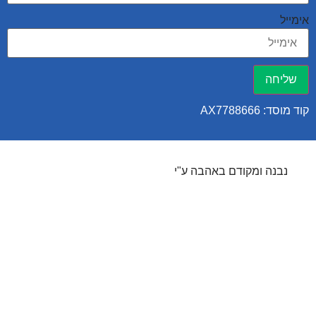
אימייל
שליחה
קוד מוסד: AX7788666
נבנה ומקודם באהבה ע"י