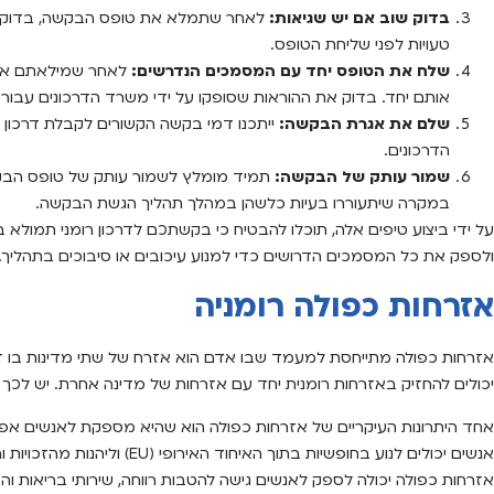
בדוק שוב אם יש שגיאות:
לאחר שתמלא את טופס הבקשה, בדוק אות
טעויות לפני שליחת הטופס.
שלח את הטופס יחד עם המסמכים הנדרשים:
לאחר שמילאתם את 
אותם יחד. בדוק את ההוראות שסופקו על ידי משרד הדרכונים עבו
שלם את אגרת הבקשה:
ייתכנו דמי בקשה הקשורים לקבלת דרכון
הדרכונים.
שמור עותק של הבקשה:
תמיד מומלץ לשמור עותק של טופס הבקשה
במקרה שיתעוררו בעיות כלשהן במהלך תהליך הגשת הבקשה.
על ידי ביצוע טיפים אלה, תוכלו להבטיח כי בקשתכם לדרכון רומני תמולא 
ולספק את כל המסמכים הדרושים כדי למנוע עיכובים או סיבוכים בתהליך.
אזרחות כפולה רומניה
אזרחות כפולה מתייחסת למעמד שבו אדם הוא אזרח של שתי מדינות בו ז
יכולים להחזיק באזרחות רומנית יחד עם אזרחות של מדינה אחרת. יש לכך 
אחד היתרונות העיקריים של אזרחות כפולה הוא שהיא מספקת לאנשים אפשרויו
אנשים יכולים לנוע בחופשיות בתוך ה
אזרחות כפולה יכולה לספק לאנשים גישה להטבות רווחה, שירותי בריאות והז