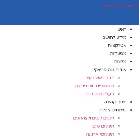
דלג
כניסה לאזור האישי
לתוכן
ראשי
מידע לתושב
אטרקציות
מסעדות
מלונות
אודות נווה פריצקי
דבר ראש העיר
היסטוריית נווה פריצקי
בעלי תפקידים
חינוך וקהילה
שירותים אונליין
רישום לגנים ולצהרונים
תשלום מים
תשלומי ארנונה