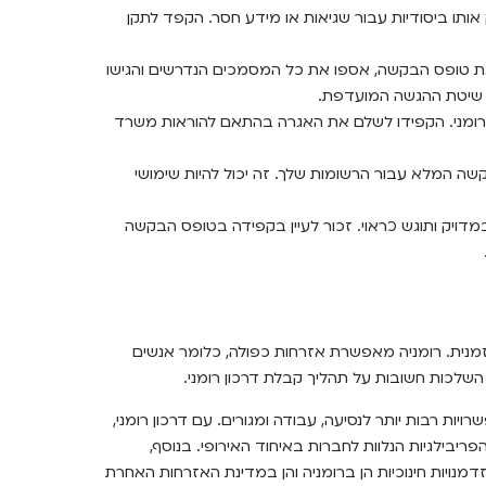
ו ביסודיות עבור שגיאות או מידע חסר. הקפד לתקן
טופס הבקשה, אספו את כל המסמכים הנדרשים והגישו
ר שיטת ההגשה המועדפת.
 רומני. הקפידו לשלם את האגרה בהתאם להוראות משרד
 המלא עבור הרשומות שלך. זה יכול להיות שימושי
במדויק ותוגש כראוי. זכור לעיין בקפידה בטופס הבקשה
מנית. רומניה מאפשרת אזרחות כפולה, כלומר אנשים
השלכות חשובות על תהליך קבלת דרכון רומני.
ת רבות יותר לנסיעה, עבודה ומגורים. עם דרכון רומני,
איחוד האירופי (EU) וליהנות מהזכויות והפריבילגיות הנלוות לחברות באיחוד האירופי. בנוסף,
דמנויות חינוכיות הן ברומניה והן במדינת האזרחות האחרת