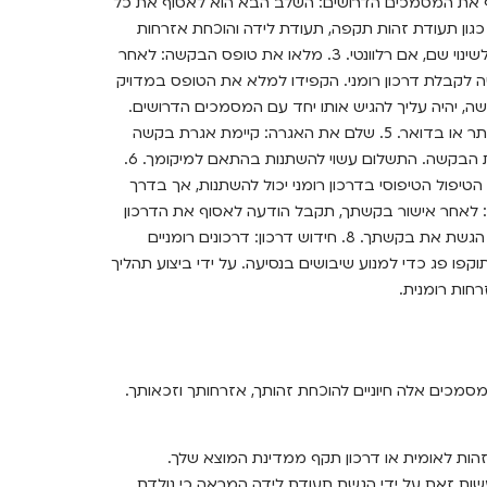
שות הגיל והתושבות שנקבעו על ידי הרשויות הרומניות. 2. אסוף את המסמכים הדרושים: השלב הבא הוא לאסוף את כל
גון תעודת זהות תקפה, תעודת לידה והוכחת אזרחות
רומנית. ייתכן שתזדקק גם למסמכים נוספים, כגון תעודת נישואין או הוכחה לשינוי שם, אם רלוונטי. 3. מלאו את טופס הבקשה: לאחר
קבלת דרכון רומני. הקפידו למלא את הטופס במדויק
ילוי טופס הבקשה, יהיה עליך להגיש אותו יחד עם המסמכים הדרושים.
תוכלו לעשות זאת באופן אישי בשגרירות או בקונסוליה הרומנית הקרובה ביותר או בדואר. 5. שלם את האגרה: קיימת אגרת בקשה
הקשורה לקבלת דרכון רומני. הקפד לשלם את האגרה הנדרשת בעת הגשת הבקשה. התשלום עשוי להשתנות בהתאם למיקומך. 6.
יפול הטיפוסי בדרכון רומני יכול להשתנות, אך בדרך
 חודשים. 7. אסוף את הדרכון שלך: לאחר אישור בקשתך, תקבל הודעה לאסוף את הדרכון
שלך. בדרך כלל ניתן לעשות זאת באופן אישי בשגרירות או בקונסוליה שבה הגשת את בקשתך. 8. חידוש דרכון: דרכונים רומניים
ו פג כדי למנוע שיבושים בנסיעה. על ידי ביצוע תהליך
חות רומנית.
כים אלה חיוניים להוכחת זהותך, אזרחותך וזכאותך.
 זהות לאומית או דרכון תקף ממדינת המוצא שלך.
עשות זאת על ידי הגשת תעודת לידה המראה כי נולדת