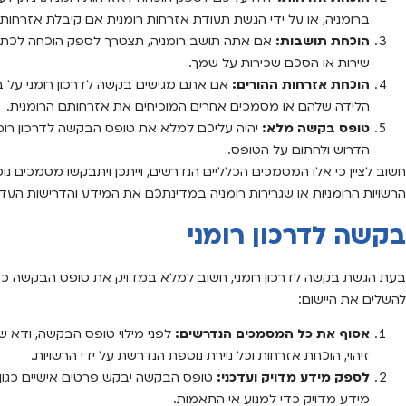
ברומניה, או על ידי הגשת תעודת אזרחות רומנית אם קיבלת אזרח
הוכחת תושבות:
אם אתה תושב רומניה, תצטרך לספק הוכחה לכתובת
שירות או הסכם שכירות על שמך.
הוכחת אזרחות ההורים:
אם אתם מגישים בקשה לדרכון רומני על ב
הלידה שלהם או מסמכים אחרים המוכיחים את אזרחותם הרומנית.
טופס בקשה מלא:
יהיה עליכם למלא את טופס הבקשה לדרכון רומנ
הדרוש ולחתום על הטופס.
חשוב לציין כי אלו המסמכים הכלליים הנדרשים, וייתכן ויתבקשו מסמכים 
הרשויות הרומניות או שגרירות רומניה במדינתכם את המידע והדרישות העדכנ
בקשה לדרכון רומני
בעת הגשת בקשה לדרכון רומני, חשוב למלא במדויק את טופס הבקשה כדי 
להשלים את היישום:
אסוף את כל המסמכים הנדרשים:
לפני מילוי טופס הבקשה, ודא ש
זיהוי, הוכחת אזרחות וכל ניירת נוספת הנדרשת על ידי הרשויות.
לספק מידע מדויק ועדכני:
טופס הבקשה יבקש פרטים אישיים כגון 
מידע מדויק כדי למנוע אי התאמות.