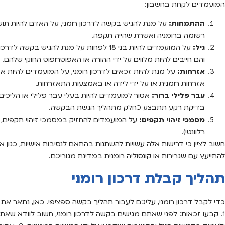
המועמדים לקחת בחשבון:
ההתמחות:
על מנת להגיש בקשה לדרכון רומני, על האדם להיות תו
רשומה ברומניה ואשרת שהייה תקפה.
גיל:
על המועמדים להיות בני 18 לפחות על מנת להגי
והם חייבים להיות מלווים על ידי ההורה או האפוטרופוס החוקי שלהם.
אזרחות:
על מנת להיות זכאים לדרכון רומני, על המועמדים להיות א
אזרחות רומנית או על ידי לידה או באמצעות התאזרחות.
עבר פלילי ברור:
אסור למועמדים להיות בעלי עבר פלילי או הליכים
בדיקת רקע תתבצע כחלק מתהליך הגשת הבקשה.
מסמכי זיהוי תקפים:
על המועמדים להחזיק במסמכי זיהוי תקפים, כ
רלוונטי).
חשוב לציין כי דרישות אלה עשויות להשתנות בהתאם לנסיבות אישיות, כגון א
להתייעץ עם שגרירות או קונסוליה רומנית במדינת מגוריכם.
תהליך קבלת דרכון רומני
כדי לקבל דרכון רומני, עליכם לעבור תהליך בקשה ספציפי. כאן, נתאר את
1. קבעו זכאות: לפני שאתם מגישים בקשה לדרכון רומני, חשוב לוודא שאת