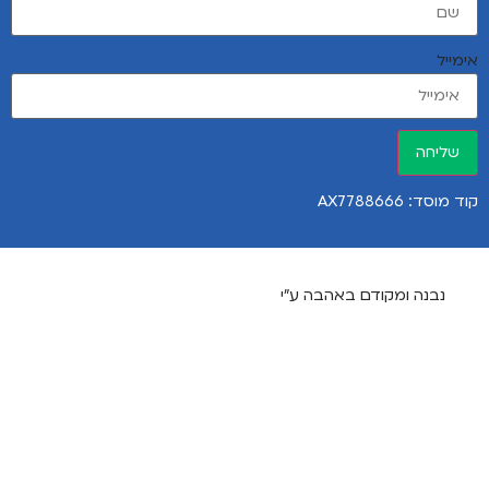
אימייל
שליחה
קוד מוסד: AX7788666
נבנה ומקודם באהבה ע"י