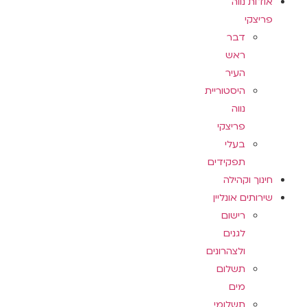
אודות נווה
פריצקי
דבר
ראש
העיר
היסטוריית
נווה
פריצקי
בעלי
תפקידים
חינוך וקהילה
שירותים אונליין
רישום
לגנים
ולצהרונים
תשלום
מים
תשלומי