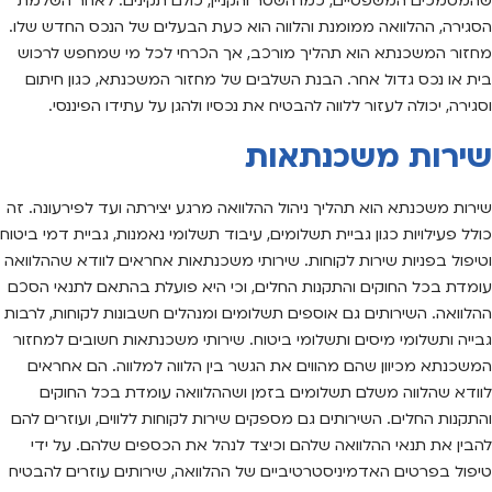
שהמסמכים המשפטיים, כמו השטר והקניין, כולם תקינים. לאחר השלמת
הסגירה, ההלוואה ממומנת והלווה הוא כעת הבעלים של הנכס החדש שלו.
מחזור המשכנתא הוא תהליך מורכב, אך הכרחי לכל מי שמחפש לרכוש
בית או נכס גדול אחר. הבנת השלבים של מחזור המשכנתא, כגון חיתום
וסגירה, יכולה לעזור ללווה להבטיח את נכסיו ולהגן על עתידו הפיננסי.
שירות משכנתאות
שירות משכנתא הוא תהליך ניהול ההלוואה מרגע יצירתה ועד לפירעונה. זה
כולל פעילויות כגון גביית תשלומים, עיבוד תשלומי נאמנות, גביית דמי ביטוח
וטיפול בפניות שירות לקוחות. שירותי משכנתאות אחראים לוודא שההלוואה
עומדת בכל החוקים והתקנות החלים, וכי היא פועלת בהתאם לתנאי הסכם
ההלוואה. השירותים גם אוספים תשלומים ומנהלים חשבונות לקוחות, לרבות
גבייה ותשלומי מיסים ותשלומי ביטוח. שירותי משכנתאות חשובים למחזור
המשכנתא מכיוון שהם מהווים את הגשר בין הלווה למלווה. הם אחראים
לוודא שהלווה משלם תשלומים בזמן ושההלוואה עומדת בכל החוקים
והתקנות החלים. השירותים גם מספקים שירות לקוחות ללווים, ועוזרים להם
להבין את תנאי ההלוואה שלהם וכיצד לנהל את הכספים שלהם. על ידי
טיפול בפרטים האדמיניסטרטיביים של ההלוואה, שירותים עוזרים להבטיח