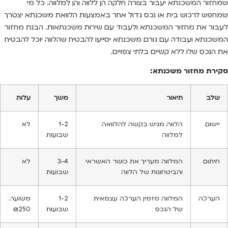
שמחזור המשכנתא יעבור בצורה חלקה הן ללווה והן למלווה. כל מי
שמחפש לרכוש בית או נכס גדול אחר באמצעות הלוואת משכנתא יצטרך
לעבור את מחזור המשכנתא ולעבוד עם שירות משכנתאות. הבנת מחזור
המשכנתא ועבודה עם גורם משכנתא יסייעו להבטיח שהלווה יוכל להבטיח
את הנכס שלו ללא קשיים בלתי צפויים.
סקירת מחזור משכנתא:
שלב
תיאור
משך
עלות
יישום
הלווה מגיש בקשה להלוואה
1-2
לא
למלווה
שבועות
חיתום
המלווה מעריך את כושר האשראי
3-4
לא
והביטחונות של הלווה
שבועות
הערכה
המלווה מזמין הערכה עצמאית
1-2
משוער.
של הנכס
שבועות
₪250