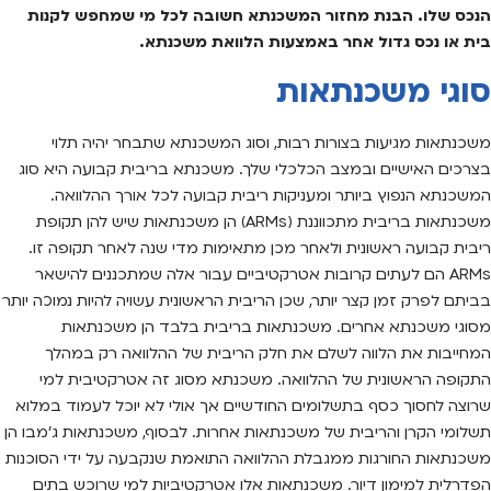
הנכס שלו. הבנת מחזור המשכנתא חשובה לכל מי שמחפש לקנות
בית או נכס גדול אחר באמצעות הלוואת משכנתא.
סוגי משכנתאות
משכנתאות מגיעות בצורות רבות, וסוג המשכנתא שתבחר יהיה תלוי
בצרכים האישיים ובמצב הכלכלי שלך. משכנתא בריבית קבועה היא סוג
המשכנתא הנפוץ ביותר ומעניקות ריבית קבועה לכל אורך ההלוואה.
משכנתאות בריבית מתכווננת (ARMs) הן משכנתאות שיש להן תקופת
ריבית קבועה ראשונית ולאחר מכן מתאימות מדי שנה לאחר תקופה זו.
ARMs הם לעתים קרובות אטרקטיביים עבור אלה שמתכננים להישאר
בביתם לפרק זמן קצר יותר, שכן הריבית הראשונית עשויה להיות נמוכה יותר
מסוגי משכנתא אחרים. משכנתאות בריבית בלבד הן משכנתאות
המחייבות את הלווה לשלם את חלק הריבית של ההלוואה רק במהלך
התקופה הראשונית של ההלוואה. משכנתא מסוג זה אטרקטיבית למי
שרוצה לחסוך כסף בתשלומים החודשיים אך אולי לא יוכל לעמוד במלוא
תשלומי הקרן והריבית של משכנתאות אחרות. לבסוף, משכנתאות ג’מבו הן
משכנתאות החורגות ממגבלת ההלוואה התואמת שנקבעה על ידי הסוכנות
הפדרלית למימון דיור. משכנתאות אלו אטרקטיביות למי שרוכש בתים