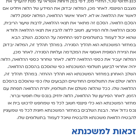
כגון תלושי שכר, החזרי מס, דפי בנק ודוחות אשראי על מנת להעריך את
מצבם הפיננסי. לאחר מכן, המלווה יבדוק את המידע של הלווה ויחליט אם
לאשר את ההלוואה או לא. לאחר אישור ההלוואה, המלווה יספק ללווה
הסכם הלוואה. הסכם זה מתאר את תנאי ההלוואה, לרבות שיעור הריבית,
סכום ההלוואה ולוח הפירעון. חשוב ללווה להבין את תנאי ההלוואה ולוודא
שהוא יכול לעמוד בתשלומים לפני החתימה על ההסכם. השלב הבא
במחזור המשכנתא הוא תהליך הסגירה. במהלך תהליך זה, המלווה יבדוק
את הניירת הסופית ויאסוף את המקדמה ועלויות הסגירה. לאחר מכן,
המלווה יעביר את כספי ההלוואה ללווה. לאחר שחרור כספי ההלוואה, הלווה
יהיה אחראי לביצוע תשלומי המשכנתא כפי שהוסכם בהסכם ההלוואה.
השלב האחרון במחזור המשכנתא הוא תהליך ההחזר. במהלך תהליך זה,
הלווה ישלם את התשלומים החודשיים הקבועים שלו כפי שהוסכם בהסכם
ההלוואה שלו. ככל שהלווה משלם את תשלומיו, יתרת ההלוואה תפחת עם
הזמן. לאחר הפירעון של ההלוואה, הלווה יחזיק בנכס שלו חופשי וברור.
מחזור המשכנתא הוא כלי פיננסי חשוב לכל מי שמחפש לרכוש בית או
נכס גדול אחר. הבנת השלבים במחזור המשכנתא חיונית לכל מי שמעוניין
להבטיח הלוואת משכנתא ולהבטיח שיוכל לעמוד בתשלומים שלו.
זכאות למשכנתא