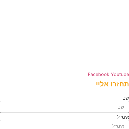
כתובת העירייה:
השמורה 10, נווה פריצקי,
מיקוד: 22522510
מספר טלפון:
077-9967615
מייל: contact@contact.com
שעות פעילות:
ראשון – חמישי 08:00-16:00
Facebook
Youtube
תחזרו אליי
שם
אימייל