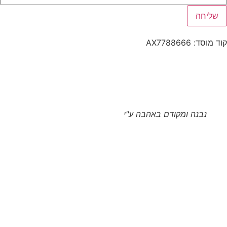
שליחה
קוד מוסד: AX7788666
נבנה ומקודם באהבה ע"י