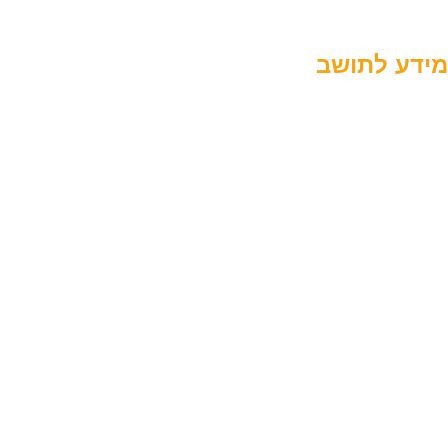
הצהרת נגישות
מידע לתושב
מחלקת תברואה
חינוך ומרכזים קהילתיים
תשלומים אונליין
רישום לגנים וצהרונים
תשלומי מים אונליין
דרושים ומכרזים
יהדות ומסורת
דבר ראש העיר
תשתיות ופיתוח