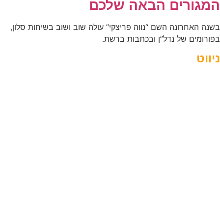
המגורים הבאה שלכם
בשנה האחרונה השם “נווה פריצקי” עולה שוב ושוב בשיחות סלון,
בפורומים של נדל”ן ובכתבות ברשת.
ניווט
אטרקציות
מסעדות
מלונות
אודות נווה פריצקי
מפת אתר
יצירת קשר
תקנון האתר
מדיניות פרטיות