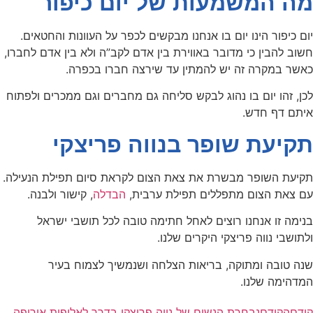
מה המשמעות של יום כיפור
יום כיפור הינו יום בו אנחנו מבקשים לכפר על העוונות והחטאים.
חשוב להבין כי מדובר באווירת בין אדם לקב”ה ולא בין אדם לחברו,
כאשר במקרה זה יש להמתין עד שירצה חברו בכפרה.
לכן, זהו יום בו נהוג לבקש סליחה גם מחברים וגם ממכרים ולפתוח
איתם דף חדש.
תקיעת שופר בנווה פריצקי
תקיעת השופר מבשרת את צאת הצום לקראת סיום תפילת הנעילה.
עם צאת הצום מתפללים תפילת ערבית,
הבדלה
, קישור ולבנה.
בנימה זו אנחנו רוצים לאחל חתימה טובה לכל תושבי ישראל
ולתושבי נווה פריצקי היקרים שלנו.
שנה טובה ומתוקה, בריאות הצלחה ושנמשיך לצמוח בעיר
המדהימה שלנו.
קודם
הקודם
נבחרת הנשים של נווה פריצקי בדרך לאליפות אירופה