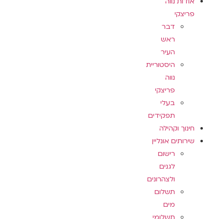
אודות נווה
פריצקי
דבר
ראש
העיר
היסטוריית
נווה
פריצקי
בעלי
תפקידים
חינוך וקהילה
שירותים אונליין
רישום
לגנים
ולצהרונים
תשלום
מים
תשלומי