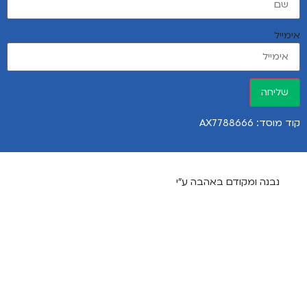
אימייל
שליחה
קוד מוסד: AX7788666
נבנה ומקודם באהבה ע"י