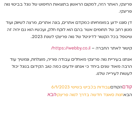
פריצקי, האתר הזה, למקום הראשון בתוצאות החיפוש של גוגל בביטוי נווה
פריצקי.
דן סונגו ידוע במומחיותו כמקדם אתרים, בונה אתרים, מרצה לשיווק ועוד
מגוון רחב של תחומים אשר בהם הוא לוקח חלק, ועכשיו הוא גם יהיה זה
שיטפל בכל הקשור לדיגיטל של נווה פריצקי לשנת 2023.
קישור לאתר החברה –
https://webby.co.il/
אנחנו בעיריית נווה פריצקי מאחלים עבודה פוריה, מוצלחת, ונמשיך עוד
הרבה מאוד שנים ביחד כי אנחנו יודעים כמה טוב הקידום בגוגל יכול
לעשות לעירייה שלנו.
קודם
הקודם
עבודות בכביש בשישי 6/1/2023
הבא
הבא
חנות סאונד חדשה בדרך לנווה פריצקי