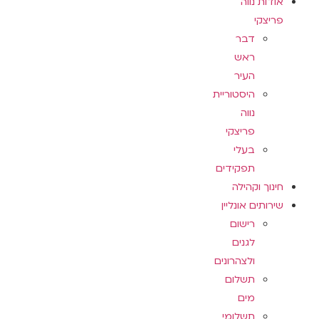
אודות נווה
פריצקי
דבר
ראש
העיר
היסטוריית
נווה
פריצקי
בעלי
תפקידים
חינוך וקהילה
שירותים אונליין
רישום
לגנים
ולצהרונים
תשלום
מים
תשלומי