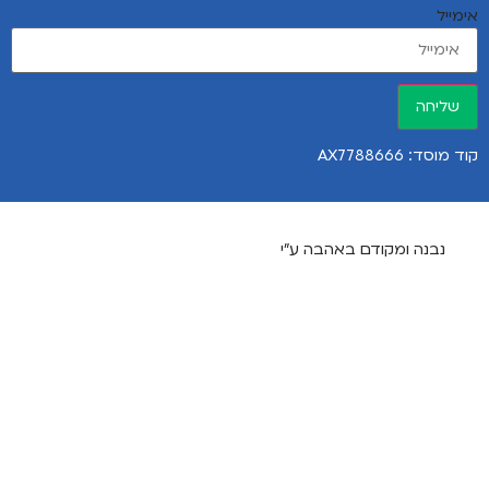
אימייל
שליחה
קוד מוסד: AX7788666
נבנה ומקודם באהבה ע"י