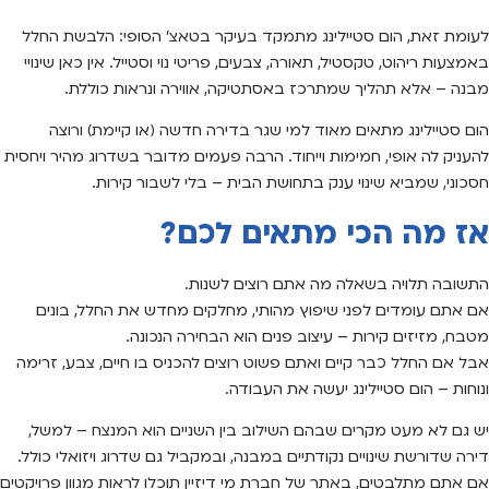
לעומת זאת, הום סטיילינג מתמקד בעיקר בטאצ’ הסופי: הלבשת החלל
באמצעות ריהוט, טקסטיל, תאורה, צבעים, פריטי נוי וסטייל. אין כאן שינויי
מבנה – אלא תהליך שמתרכז באסתטיקה, אווירה ונראות כוללת.
הום סטיילינג מתאים מאוד למי שגר בדירה חדשה (או קיימת) ורוצה
להעניק לה אופי, חמימות וייחוד. הרבה פעמים מדובר בשדרוג מהיר ויחסית
חסכוני, שמביא שינוי ענק בתחושת הבית – בלי לשבור קירות.
אז מה הכי מתאים לכם?
התשובה תלויה בשאלה מה אתם רוצים לשנות.
אם אתם עומדים לפני שיפוץ מהותי, מחלקים מחדש את החלל, בונים
מטבח, מזיזים קירות – עיצוב פנים הוא הבחירה הנכונה.
אבל אם החלל כבר קיים ואתם פשוט רוצים להכניס בו חיים, צבע, זרימה
ונוחות – הום סטיילינג יעשה את העבודה.
יש גם לא מעט מקרים שבהם השילוב בין השניים הוא המנצח – למשל,
דירה שדורשת שינויים נקודתיים במבנה, ובמקביל גם שדרוג ויזואלי כולל.
אם אתם מתלבטים, באתר של חברת מי דיזיין תוכלו לראות מגוון פרויקטים