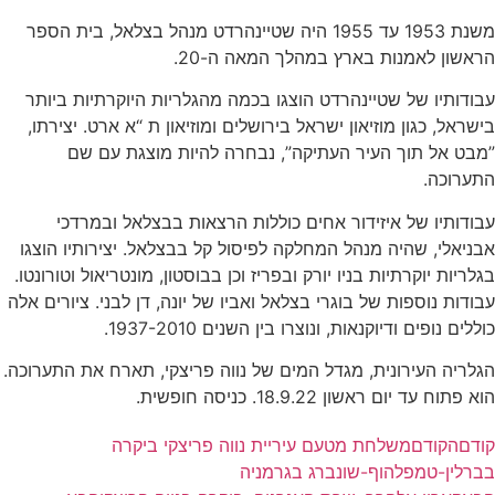
משנת 1953 עד 1955 היה שטיינהרדט מנהל בצלאל, בית הספר
הראשון לאמנות בארץ במהלך המאה ה-20.
עבודותיו של שטיינהרדט הוצגו בכמה מהגלריות היוקרתיות ביותר
בישראל, כגון מוזיאון ישראל בירושלים ומוזיאון ת “א ארט. יצירתו,
”מבט אל תוך העיר העתיקה”, נבחרה להיות מוצגת עם שם
התערוכה.
עבודותיו של איזידור אחים כוללות הרצאות בבצלאל ובמרדכי
אבניאלי, שהיה מנהל המחלקה לפיסול קל בבצלאל. יצירותיו הוצגו
בגלריות יוקרתיות בניו יורק ובפריז וכן בבוסטון, מונטריאול וטורונטו.
עבודות נוספות של בוגרי בצלאל ואביו של יונה, דן לבני. ציורים אלה
כוללים נופים ודיוקנאות, ונוצרו בין השנים 1937-2010.
הגלריה העירונית, מגדל המים של נווה פריצקי, תארח את התערוכה.
הוא פתוח עד יום ראשון 18.9.22. כניסה חופשית.
קודם
הקודם
משלחת מטעם עיריית נווה פריצקי ביקרה
בברלין-טמפלהוף-שונברג בגרמניה