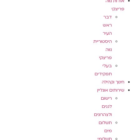
אודות נווה
פריצקי
דבר
ראש
העיר
היסטוריית
נווה
פריצקי
בעלי
תפקידים
חינוך וקהילה
שירותים אונליין
רישום
לגנים
ולצהרונים
תשלום
מים
תשלומי