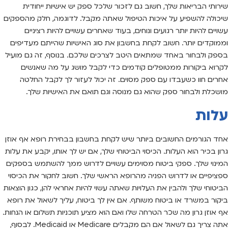
שירותי הבריאות שלך, חשוב גם לזכור שלכל ספק יש אישיות ייחודית
שיכולה להשפיע על איכות הטיפול שאתה מקבל. לדוגמה, חלק מהספקים
עשויים להיות יותר רגועים ונוחים, בעוד שאחרים עשויים להיות רציניים
וממוקדים יותר. חשוב לקחת בחשבון את סוג האישיות שהייתם מעדיפים
בספק ולבחור באחד שמתאים היטב לצרכים שלכם. בנוסף, זה גם מועיל
לקרוא ביקורות ממטופלים קודמים כדי לקבל מושג על מה שאנשים
אחרים חוו כשעבדו עם ספק מסוים. זה יכול לעזור לך לקבל החלטה
מושכלת ולבחור ספק שהוא גם מנוסה וגם תואם את האישיות שלך.
עלות
אחד הגורמים החשובים ביותר שיש לקחת בחשבון בבחירת רופא אף אוזן
גרון בכיר הוא העלות. הכיסוי הביטוחי שלך, אם יש לך אותו, יקבע את עלות
המינוי שלך. ספקי ביטוח מסוימים עשויים לדרוש ממך להשתמש בספקים
ספציפיים או לדרוש הפניה מהרופא הראשי שלך. חשוב לחקור את הכיסוי
הביטוחי שלך ולהבין את העלויות שאתה עשוי להיות אחראי להן, כגון הוצאות
ביקור במשרד או ביטוח משותף. אם אין לך ביטוח, עליך לשאול את רופא
אף אוזן גרון מה שכר הטרחה שלו ואם הוא מציע תוכניות תשלום או הנחות.
אתה צריך גם לשאול אם הם מקבלים Medicare או Medicaid. לבסוף,