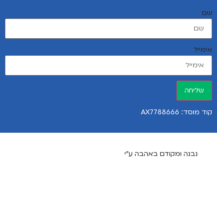
שם
אימייל
שליחה
קוד מוסד: AX7788666
נבנה ומקודם באהבה ע"י