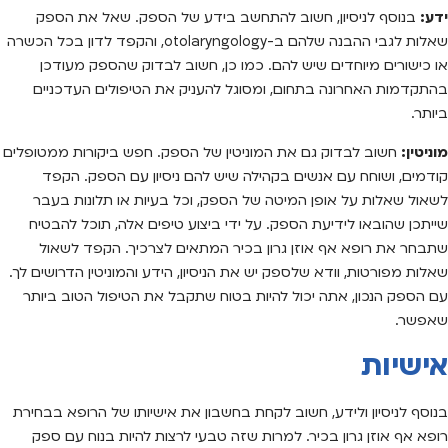
ידע:
בנוסף לניסיון, חשוב להתחשב בידע של הספק. שאל את הספק
שאלות לגבי ההבנה שלהם ב-otolaryngology, והקפד לדון בכל הכשרה
או כישורים מיוחדים שיש להם. כמו כן, חשוב לבדוק שהספק מעודכן
בהתקדמות האחרונה בתחום, ומסוגל להעניק את הטיפולים העדכניים
ביותר.
מוניטין:
חשוב לבדוק גם את המוניטין של הספק. חפש ביקורות ממטופלים
קודמים, ושוחח עם אנשים בקהילה שיש להם ניסיון עם הספק. הקפד
לשאול שאלות על אופן המיטה של הספק, וכל בעיות או תלונות בעבר
שייתכן שהובאו לידיעת הספק. על ידי ביצוע טיפים אלה, תוכל להבטיח
שתבחר את רופא אף אוזן גרון בכיר המתאים לצרכיך. הקפד לשאול
שאלות מפורטות, וודא שלספק יש את הניסיון, הידע והמוניטין הדרושים לך.
עם הספק הנכון, אתה יכול להיות בטוח שתקבל את הטיפול הטוב ביותר
שאפשר.
אישיות
בנוסף לניסיון ולידע, חשוב לקחת בחשבון את אישיותו של הרופא בבחירת
רופא אף אוזן גרון בכיר. למרות שזה טבעי לרצות להיות בנוח עם ספק