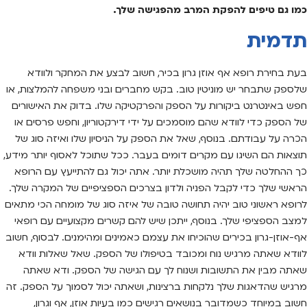
כמו גם טיפים להפקת המרב מהפגישה שלך.
תדמית
בעת בחירת רופא אף אוזן גרון בכיר, חשוב לבצע את המחקר ולוודא
שלספק שתבחר יש מוניטין טוב. בקש מחברים ובני משפחה להמלצות, או
חפש באינטרנט ביקורות על הספק והפרקטיקה שלו. בדוק את האישורים
של הספק כדי לוודא שהם מוסמכים על ידי דירקטוריון, וחפש פרסים או
הכרה על עבודתם. בנוסף, שאל את הספק על הניסיון שלו ואיזה סוג של
תוצאות הם השיגו עם מקרים דומים בעבר. ככל שתוכל לאסוף יותר מידע,
כך ההחלטה שלך תהיה מושכלת יותר. אתה יכול גם להתייעץ עם הרופא
הראשי שלך כדי לקבל הפניה ולדון בצרכים הספציפיים של המקרה שלך.
לרופא ראשוני טוב יהיה תחושה טובה של איזה סוג של מומחה הכי מתאים
למצב הספציפי שלך. בנוסף, ייתכן שיש להם קשרים מקצועיים עם רופאי
אף-אוזן-גרון בכירים שהוכיחו את עצמם כאמינים ומהימנים. לבסוף, חשוב
לוודא שאתה מרגיש נוח ומכובד בטיפולו של הספק. שאל שאלות וודא
שאתה מבין את התשובות ושנוח לך עם הגישה של הספק. ודא שאתה
מרגיש שהדאגות שלך נלקחות ברצינות, ושאתה יכול לסמוך על הספק. זה
חשוב במיוחד כשמדובר בנושאים רגישים כמו בעיות אוזן, אף וגרון,