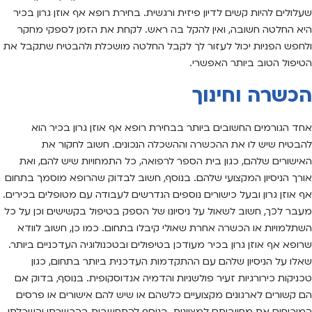
שעלולים להיות קשים לדיון פיזית ורגשית. בחירת רופא אף אוזן גרון בכיר
היא החלטה חשובה, ואין להקל בה ראש. לקחת את הזמן לספקי מחקר
ולחפש הפניות יכול לעזור לך לקבל החלטה מושכלת ולהבטיח שתקבל את
הטיפול הטוב ביותר האפשרי.
הכשרה וחינוך
אחד הגורמים החשובים ביותר בבחירת רופא אף אוזן גרון בכיר הוא
להבטיח שיש לו את ההכשרה וההשכלה הנכונים. חשוב לחקור את
האישורים שלהם, כגון בית הספר לרפואה, כל התמחויות שיש להם, ואת
אורך הניסיון המקצועי שלהם. בנוסף, חשוב לבדוק שהרופא מוסמך בתחום
אף אוזן גרון ובעל כישורים נוספים הנדרשים לעבודה עם מטופלים בכירים.
מעבר לכך, חשוב לשאול על ניסיונו של הספק בטיפול בקשישים וכן על כל
השתלמויות או הכשרה אחרת שאולי קיבלו בתחום. כמו כן, חשוב לוודא
שרופא אף אוזן גרון בכיר מעודכן בטיפולים ובטכנולוגיה העדכניים ביותר.
שאלו על הניסיון שלהם עם ההתקדמות העדכנית ביותר בתחום, כגון
טכניקות כירורגיות זעיר פולשניות והדמיה אנדוסקופית. בנוסף, בדוק אם
הם קשורים לארגונים מקצועיים כלשהם או שיש להם אישורים או פרסים
המוכיחים את מחויבותם למצוינות. בנוסף להתחשבות בהכשרתו והשכלתו